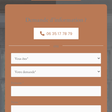
Demande d’information ?
06 35 17 78 79
ou
Formulaire
simple
avec
téléphone
Prénom
*
Nom
*