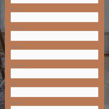
Email
*
Téléphone
Adresse
Code postal
*
Ville
*
Message
*