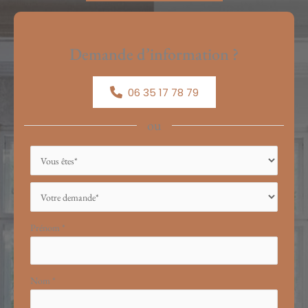
Demande d’information ?
06 35 17 78 79
ou
Formulaire
simple
avec
téléphone
Prénom
*
Nom
*