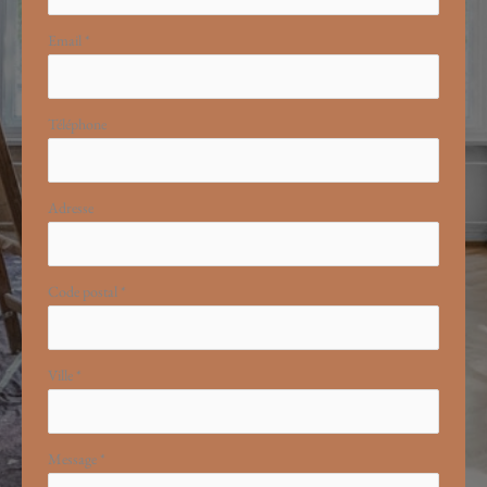
Email
*
Téléphone
Adresse
Code postal
*
Ville
*
Message
*