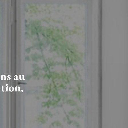
ans au
ation.