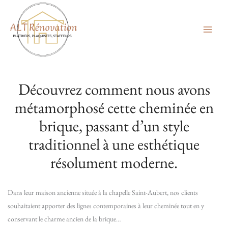
Aller
au
contenu
Découvrez comment nous avons
métamorphosé cette cheminée en
brique, passant d’un style
traditionnel à une esthétique
résolument moderne.
Dans leur maison ancienne située à la chapelle Saint-Aubert, nos clients
souhaitaient apporter des lignes contemporaines à leur cheminée tout en y
conservant le charme ancien de la brique…