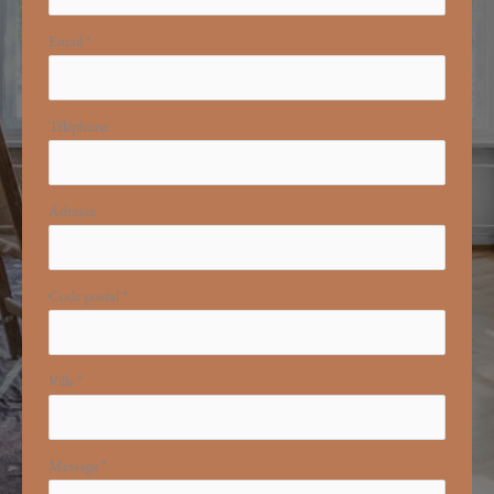
Email
*
Téléphone
Adresse
Code postal
*
Ville
*
Message
*