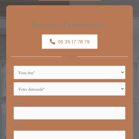
Demande d’information ?
06 35 17 78 79
ou
Formulaire
simple
avec
téléphone
Prénom
*
Nom
*