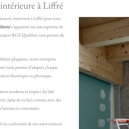
intérieure à Liffré
snon, intervient à Liffré pour tous
lâtrier
s’appuient sur une expertise de
ification RGE Qualibat vous permet de
âtrier-plaquiste, notre entreprise
imité nous permet d’adapter chaque
isolation thermique ou phonique.
ation moderne et respect du bâti
verre, laine de roche) comme avec des
s besoins et contraintes.
it la conformité de nos interventions