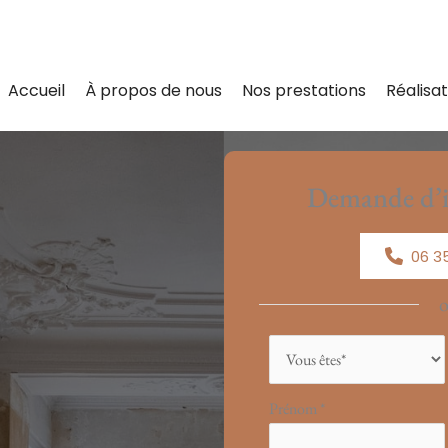
Accueil
À propos de nous
Nos prestations
Réalisat
Demande d’i
06 35
Formulaire
simple
avec
Prénom
*
téléphone