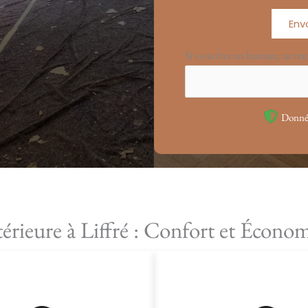
Env
Si vous êtes un humain, ne re
Donnée
térieure à Liffré : Confort et Écono