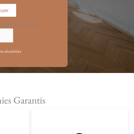
oyer
mplissez pas ce champ.
s sécurisées
mies Garantis