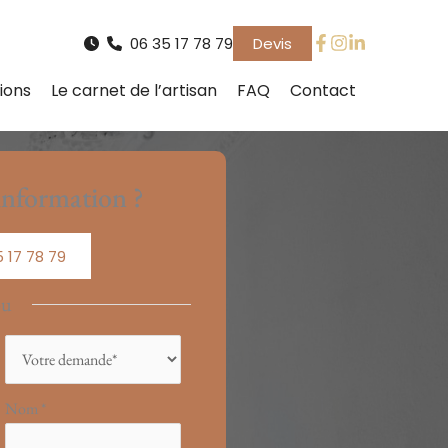
06 35 17 78 79
Devis
ions
Le carnet de l’artisan
FAQ
Contact
nformation ?
 17 78 79
ou
Nom
*