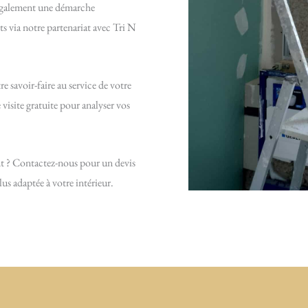
 également une démarche
ts via notre partenariat avec Tri N
 savoir-faire au service de votre
isite gratuite pour analyser vos
nt ? Contactez-nous pour un devis
us adaptée à votre intérieur.