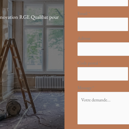
Email
*
 Rénovation RGE Qualibat pour
Adresse
Code postal
*
Message
*