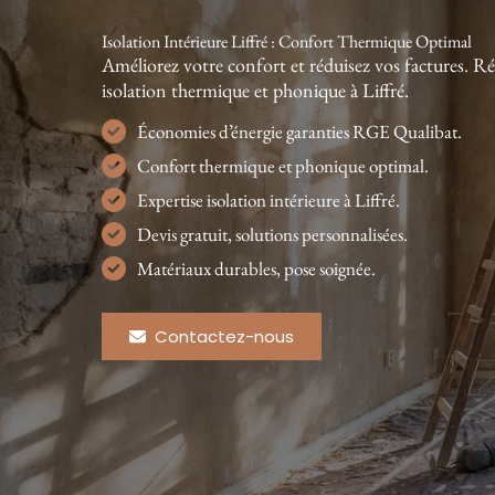
Isolation Intérieure Liffré : Confort Thermique Optimal
Améliorez votre confort et réduisez vos factures.
isolation thermique et phonique à Liffré.
Économies d’énergie garanties RGE Qualibat.
Confort thermique et phonique optimal.
Expertise isolation intérieure à Liffré.
Devis gratuit, solutions personnalisées.
Matériaux durables, pose soignée.
Contactez-nous