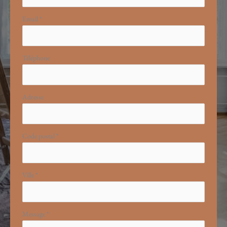
Email
*
Téléphone
Adresse
Code postal
*
Ville
*
Message
*