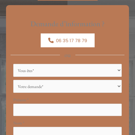
Demande d’information ?
06 35 17 78 79
ou
Formulaire
simple
avec
téléphone
Prénom
*
Nom
*