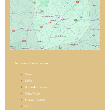
Nos zones d’interventions
Vitré
Liffré
Rives-du-Couesnon
Saint-Malo
Cesson-Sévigné
Dinard