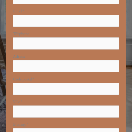
Email
*
Téléphone
Adresse
Code postal
*
Ville
*
Message
*