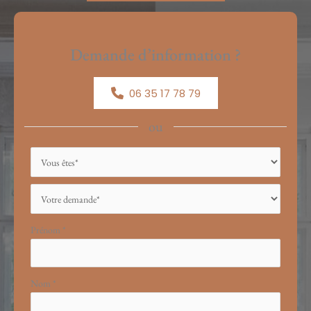
Demande d’information ?
06 35 17 78 79
ou
Formulaire
simple
avec
téléphone
Prénom
*
Nom
*