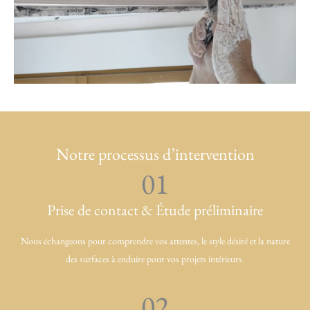
Notre processus d’intervention
01
Prise de contact & Étude préliminaire
Nous échangeons pour comprendre vos attentes, le style désiré et la nature
des surfaces à enduire pour vos projets intérieurs.
02