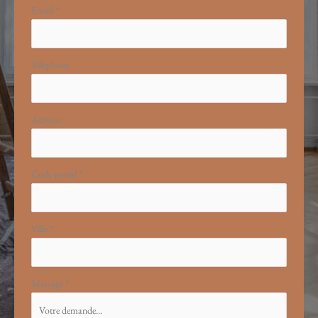
Email
*
Téléphone
Adresse
Code postal
*
Ville
*
Message
*