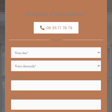
Demande d’information ?
06 35 17 78 79
ou
Formulaire
simple
avec
téléphone
Prénom
*
Nom
*