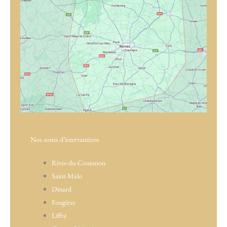
Nos zones d’interventions
Rives-du-Couesnon
Saint-Malo
Dinard
Fougères
Liffré