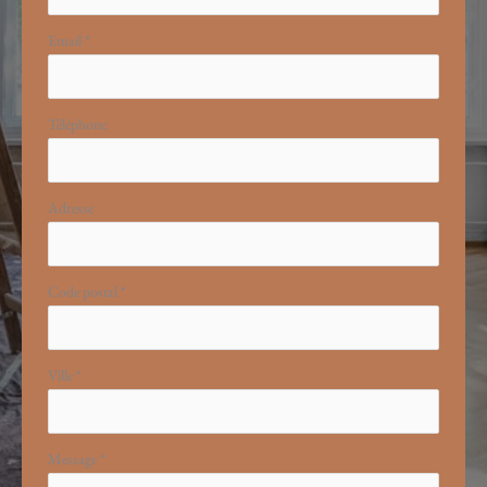
Email
*
Téléphone
Adresse
Code postal
*
Ville
*
Message
*