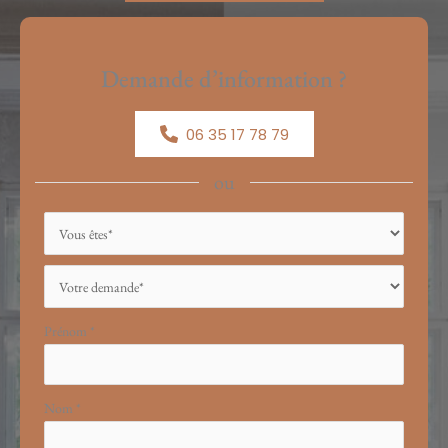
Demande d’information ?
06 35 17 78 79
ou
Formulaire
simple
avec
téléphone
Prénom
*
Nom
*