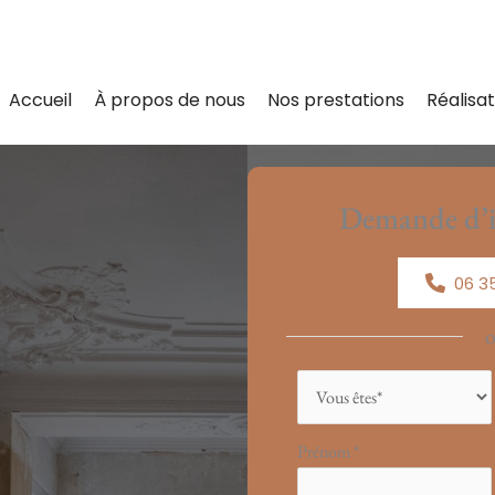
Accueil
À propos de nous
Nos prestations
Réalisat
Demande d’i
06 35
Formulaire
simple
avec
Prénom
*
téléphone