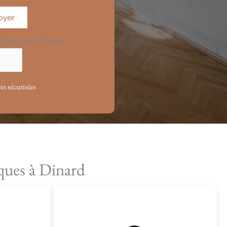
oyer
mplissez pas ce champ.
s sécurisées
ques à Dinard