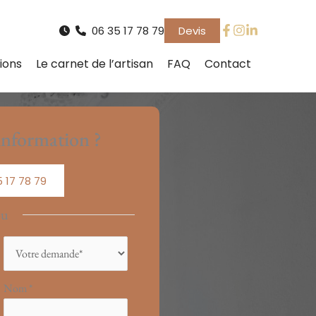
06 35 17 78 79
Devis
ions
Le carnet de l’artisan
FAQ
Contact
nformation ?
 17 78 79
ou
Nom
*