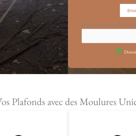
Env
Si vous êtes un humain, ne re
Donnée
Vos Plafonds avec des Moulures Uni