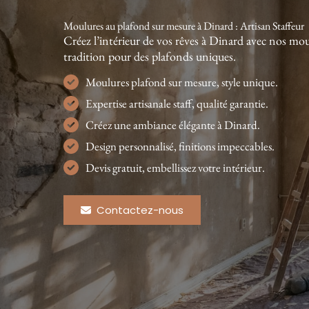
Moulures au plafond sur mesure à Dinard : Artisan Staffeur
Créez l’intérieur de vos rêves à Dinard avec nos mou
tradition pour des plafonds uniques.
Moulures plafond sur mesure, style unique.
Expertise artisanale staff, qualité garantie.
Créez une ambiance élégante à Dinard.
Design personnalisé, finitions impeccables.
Devis gratuit, embellissez votre intérieur.
Contactez-nous