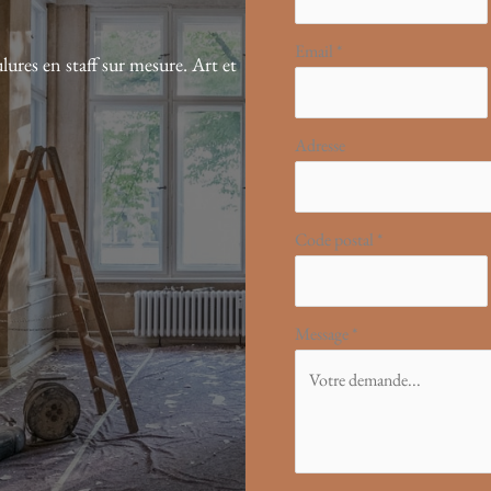
Email
*
lures en staff sur mesure. Art et
Adresse
Code postal
*
Message
*