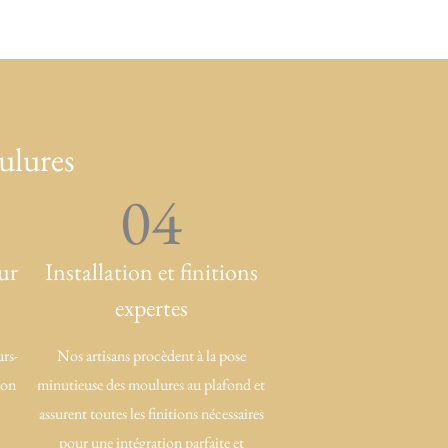
ulures
04
ur
Installation et finitions
expertes
urs-
Nos artisans procèdent à la pose
ion
minutieuse des moulures au plafond et
assurent toutes les finitions nécessaires
.
pour une intégration parfaite et