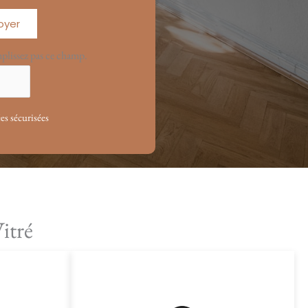
oyer
mplissez pas ce champ.
s sécurisées
itré