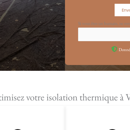
Env
Si vous êtes un humain, ne re
Donnée
imisez votre isolation thermique à V