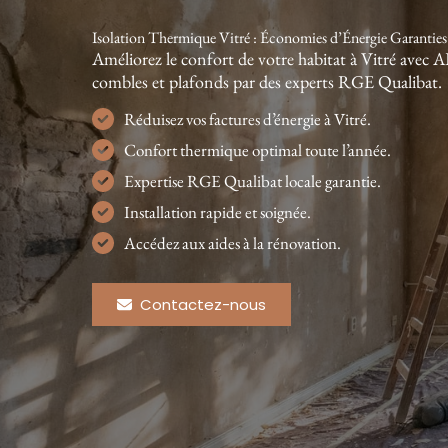
Isolation Thermique Vitré : Économies d’Énergie Garanties
Améliorez le confort de votre habitat à Vitré avec
combles et plafonds par des experts RGE Qualibat.
Réduisez vos factures d’énergie à Vitré.
Confort thermique optimal toute l’année.
Expertise RGE Qualibat locale garantie.
Installation rapide et soignée.
Accédez aux aides à la rénovation.
Contactez-nous