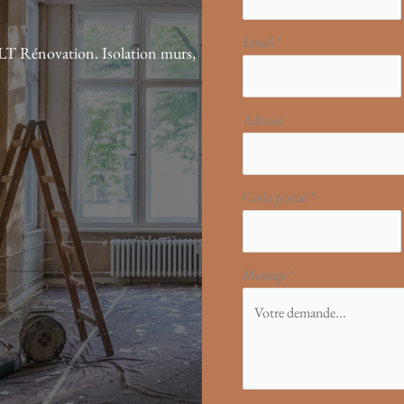
Email
*
 ALT Rénovation. Isolation murs,
Adresse
Code postal
*
Message
*