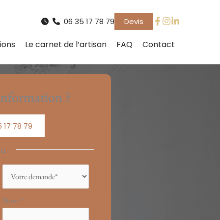
06 35 17 78 79
Devis
ions
Le carnet de l’artisan
FAQ
Contact
nformation ?
 17 78 79
ou
Nom
*