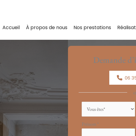
Accueil
À propos de nous
Nos prestations
Réalisat
Demande d’i
06 35
Formulaire
simple
avec
Prénom
*
téléphone