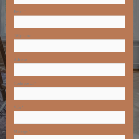
Email
*
Téléphone
Adresse
Code postal
*
Ville
*
Message
*