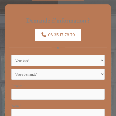
Demande d’information ?
06 35 17 78 79
ou
Formulaire
simple
avec
téléphone
Prénom
*
Nom
*