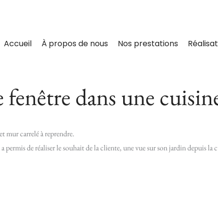
Accueil
À propos de nous
Nos prestations
Réalisat
 fenêtre dans une cuisine
et mur carrelé à reprendre.
a permis de réaliser le souhait de la cliente, une vue sur son jardin depuis la c