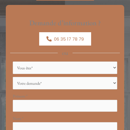
Demande d’information ?
06 35 17 78 79
ou
Formulaire
simple
avec
téléphone
Prénom
*
Nom
*