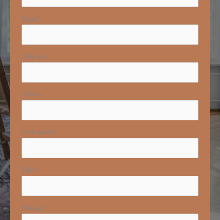
Email
*
Téléphone
Adresse
Code postal
*
Ville
*
Message
*